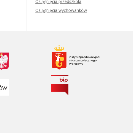
Osiągnięcia przedszkola
Osiągnięcia wychowanków