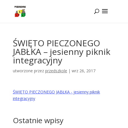
Idż do zawartości
ŚWIĘTO PIECZONEGO
JABŁKA – jesienny piknik
integracyjny
utworzone przez
przedszkole
|
wrz 26, 2017
ŚWIĘTO PIECZONEGO JABŁKA - jesienny piknik
integracyjny
Ostatnie wpisy