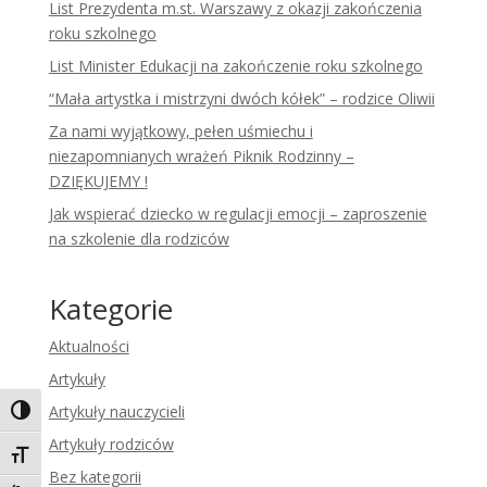
List Prezydenta m.st. Warszawy z okazji zakończenia
roku szkolnego
List Minister Edukacji na zakończenie roku szkolnego
“Mała artystka i mistrzyni dwóch kółek” – rodzice Oliwii
Za nami wyjątkowy, pełen uśmiechu i
niezapomnianych wrażeń Piknik Rodzinny –
DZIĘKUJEMY !
Jak wspierać dziecko w regulacji emocji – zaproszenie
na szkolenie dla rodziców
Kategorie
Aktualności
Artykuły
Artykuły nauczycieli
Toggle High Contrast
Artykuły rodziców
Toggle Font size
Bez kategorii