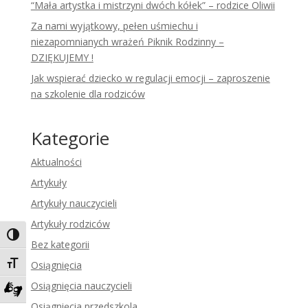
“Mała artystka i mistrzyni dwóch kółek” – rodzice Oliwii
Za nami wyjątkowy, pełen uśmiechu i
niezapomnianych wrażeń Piknik Rodzinny –
DZIĘKUJEMY !
Jak wspierać dziecko w regulacji emocji – zaproszenie
na szkolenie dla rodziców
Kategorie
Aktualności
Artykuły
Artykuły nauczycieli
Artykuły rodziców
Toggle High Contrast
Bez kategorii
Toggle Font size
Osiągnięcia
Osiągnięcia nauczycieli
Zadzwoń do tłumacza języka migowego
Osiągnięcia przedszkola