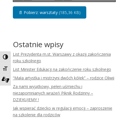
📄
Pobierz: warsztaty
(185,36 KB)
Ostatnie wpisy
List Prezydenta m.st. Warszawy z okazji zakończenia
Toggle High Contrast
roku szkolnego
List Minister Edukacji na zakończenie roku szkolnego
Toggle Font size
“Mała artystka i mistrzyni dwóch kółek” – rodzice Oliwii
Zadzwoń do tłumacza języka migowego
Za nami wyjątkowy, pełen uśmiechu i
niezapomnianych wrażeń Piknik Rodzinny –
DZIĘKUJEMY !
Jak wspierać dziecko w regulacji emocji – zaproszenie
na szkolenie dla rodziców