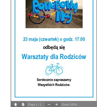
Page
1
/
1
Zoom
100%