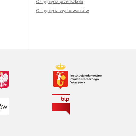
Osiągnięcia przedszkola
Osiągnięcia wychowanków