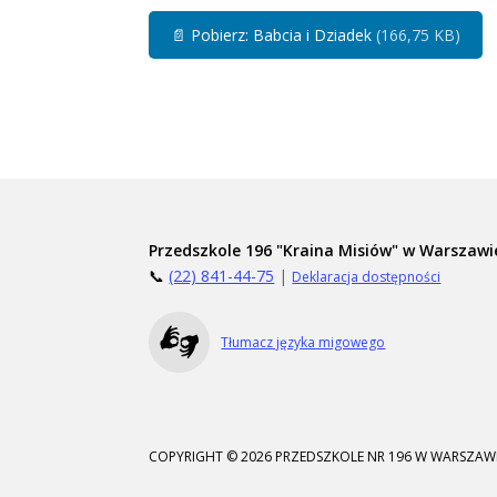
📄
Pobierz: Babcia i Dziadek
(166,75 KB)
Przedszkole 196 "Kraina Misiów" w Warszawi
📞
(22) 841-44-75
|
Deklaracja dostępności
Tłumacz języka migowego
COPYRIGHT © 2026 PRZEDSZKOLE NR 196 W WARSZAWI