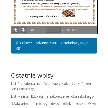
Page
1
/
1
Zoom
100%
📄
Pobierz: Rodzinny Piknik Czekoladowy
(94,21
KB)
Ostatnie wpisy
List Prezydenta m.st. Warszawy z okazji zakończenia
roku szkolnego
List Minister Edukacji na zakończenie roku szkolnego
“Mała artystka i mistrzyni dwóch kółek” – rodzice Oliwii