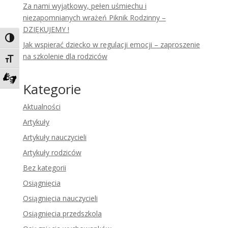
Za nami wyjątkowy, pełen uśmiechu i
niezapomnianych wrażeń Piknik Rodzinny –
DZIĘKUJEMY !
Toggle High Contrast
Jak wspierać dziecko w regulacji emocji – zaproszenie
na szkolenie dla rodziców
Toggle Font size
Kategorie
Zadzwoń do tłumacza języka migowego
Aktualności
Artykuły
Artykuły nauczycieli
Artykuły rodziców
Bez kategorii
Osiągnięcia
Osiągnięcia nauczycieli
Osiągnięcia przedszkola