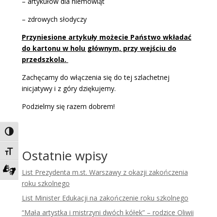
– artykułów dla niemowląt
– zdrowych słodyczy
Przyniesione artykuły możecie Państwo wkładać
do kartonu w holu głównym, przy wejściu do
przedszkola.
Zachęcamy do włączenia się do tej szlachetnej
inicjatywy i z góry dziękujemy.
Podzielmy się razem dobrem!
Toggle High Contrast
Ostatnie wpisy
Toggle Font size
List Prezydenta m.st. Warszawy z okazji zakończenia
Zadzwoń do tłumacza języka migowego
roku szkolnego
List Minister Edukacji na zakończenie roku szkolnego
“Mała artystka i mistrzyni dwóch kółek” – rodzice Oliwii