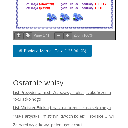
Page
1
/
1
Zoom
100%
📄
Pobierz: Mama i Tata
(125,90 KB)
Ostatnie wpisy
List Prezydenta m.st. Warszawy z okazji zakończenia
roku szkolnego
List Minister Edukacji na zakończenie roku szkolnego
“Mała artystka i mistrzyni dwóch kółek” – rodzice Oliwii
Za nami wyjątkowy, pełen uśmiechu i