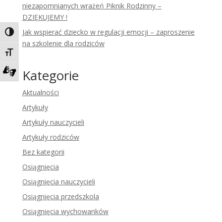
niezapomnianych wrażeń Piknik Rodzinny –
DZIĘKUJEMY !
Jak wspierać dziecko w regulacji emocji – zaproszenie
Toggle High Contrast
na szkolenie dla rodziców
Toggle Font size
Kategorie
Zadzwoń do tłumacza języka migowego
Aktualności
Artykuły
Artykuły nauczycieli
Artykuły rodziców
Bez kategorii
Osiągnięcia
Osiągnięcia nauczycieli
Osiągnięcia przedszkola
Osiągnięcia wychowanków