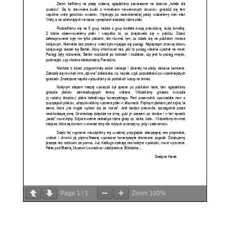
Page
1
/
1
Zoom
100%