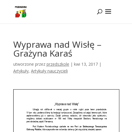
Idż do zawartości
Wyprawa nad Wisłę –
Grażyna Karaś
utworzone przez
przedszkole
|
kwi 13, 2017
|
Artykuły
,
Artykuły nauczycieli