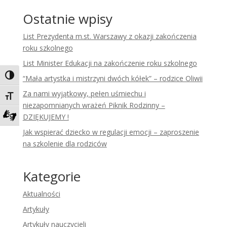
Ostatnie wpisy
List Prezydenta m.st. Warszawy z okazji zakończenia
roku szkolnego
List Minister Edukacji na zakończenie roku szkolnego
Toggle High Contrast
“Mała artystka i mistrzyni dwóch kółek” – rodzice Oliwii
Za nami wyjątkowy, pełen uśmiechu i
Toggle Font size
niezapomnianych wrażeń Piknik Rodzinny –
DZIĘKUJEMY !
Zadzwoń do tłumacza języka migowego
Jak wspierać dziecko w regulacji emocji – zaproszenie
na szkolenie dla rodziców
Kategorie
Aktualności
Artykuły
Artykuły nauczycieli