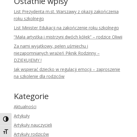
Ostatnie wpisy
List Prezydenta m.st. Warszawy z okazji zakończenia
roku szkolnego
List Minister Edukacji na zakończenie roku szkolnego
“Mała artystka i mistrzyni dwóch kółek” – rodzice Oliwii
Za nami wyjątkowy, pełen uśmiechu i
niezapomnianych wrażeń Piknik Rodzinny –
DZIĘKUJEMY !
Jak wspierać dziecko w regulacji emocji – zaproszenie
na szkolenie dla rodziców
Kategorie
Aktualności
Artykuły
Toggle High Contrast
Artykuły nauczycieli
Toggle Font size
Artykuły rodziców