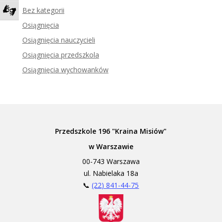
Bez kategorii
Zadzwoń do tłumacza języka migowego
Osiągnięcia
Osiągnięcia nauczycieli
Osiągnięcia przedszkola
Osiągnięcia wychowanków
Przedszkole 196 "Kraina Misiów"
w Warszawie
00-743 Warszawa
ul. Nabielaka 18a
📞
(22) 841-44-75