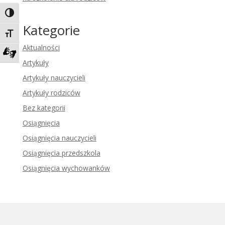
Toggle High Contrast
Kategorie
Toggle Font size
Aktualności
Artykuły
Zadzwoń do tłumacza języka migowego
Artykuły nauczycieli
Artykuły rodziców
Bez kategorii
Osiągnięcia
Osiągnięcia nauczycieli
Osiągnięcia przedszkola
Osiągnięcia wychowanków