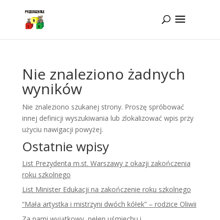
Idż do zawartości
Nie znaleziono żadnych
wyników
Nie znaleziono szukanej strony. Proszę spróbować
innej definicji wyszukiwania lub zlokalizować wpis przy
użyciu nawigacji powyżej.
Ostatnie wpisy
List Prezydenta m.st. Warszawy z okazji zakończenia
roku szkolnego
List Minister Edukacji na zakończenie roku szkolnego
“Mała artystka i mistrzyni dwóch kółek” – rodzice Oliwii
Za nami wyjątkowy, pełen uśmiechu i