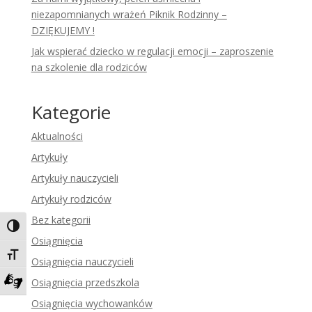
niezapomnianych wrażeń Piknik Rodzinny –
DZIĘKUJEMY !
Jak wspierać dziecko w regulacji emocji – zaproszenie
na szkolenie dla rodziców
Kategorie
Aktualności
Artykuły
Artykuły nauczycieli
Artykuły rodziców
Bez kategorii
Toggle High Contrast
Osiągnięcia
Toggle Font size
Osiągnięcia nauczycieli
Osiągnięcia przedszkola
Zadzwoń do tłumacza języka migowego
Osiągnięcia wychowanków