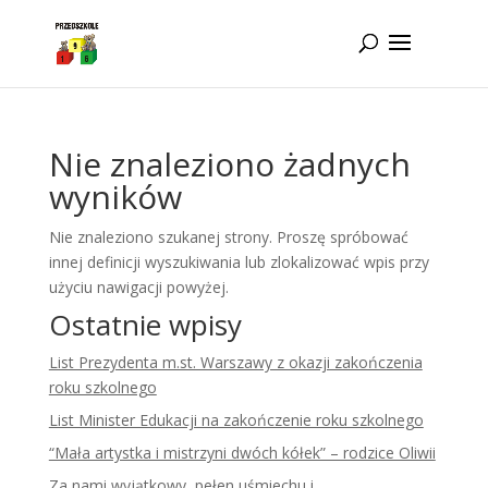
Idż do zawartości
Nie znaleziono żadnych
wyników
Nie znaleziono szukanej strony. Proszę spróbować
innej definicji wyszukiwania lub zlokalizować wpis przy
użyciu nawigacji powyżej.
Ostatnie wpisy
List Prezydenta m.st. Warszawy z okazji zakończenia
roku szkolnego
List Minister Edukacji na zakończenie roku szkolnego
“Mała artystka i mistrzyni dwóch kółek” – rodzice Oliwii
Za nami wyjątkowy, pełen uśmiechu i