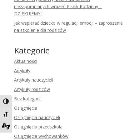
niezapomnianych wrażeń Piknik Rodzinny –
DZIĘKUJEMY !
Jak wspierać dziecko w regulacji emocji – zaproszenie
na szkolenie dla rodziców
Kategorie
Aktualności
Artykuły
Artykuły nauczycieli
Artykuły rodziców
Bez kategorii
Toggle High Contrast
Osiągnięcia
Toggle Font size
Osiągnięcia nauczycieli
Osiągnięcia przedszkola
Zadzwoń do tłumacza języka migowego
Osiągnięcia wychowanków