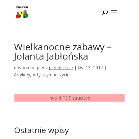
Idż do zawartości
Wielkanocne zabawy –
Jolanta Jabłońska
utworzone przez
przedszkole
|
kwi 13, 2017
|
Artykuły
,
Artykuły nauczycieli
Invalid PDF structure
Ostatnie wpisy