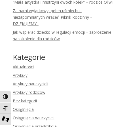
“Mała artystka i mistrzyni dwóch kółek” – rodzice Oliwii
Za nami wyjątkowy, pełen uśmiechu i
niezapomnianych wrażeń Piknik Rodzinny –
DZIĘKUJEMY !
Jak wspierać dziecko w regulacji emocji – zaproszenie
na szkolenie dla rodziców
Kategorie
Aktualności
Artykuły
Artykuły nauczycieli
Artykuły rodziców
Toggle High Contrast
Bez kategorii
Toggle Font size
Osiągnięcia
Osiągnięcia nauczycieli
Zadzwoń do tłumacza języka migowego
Osiągnięcia przedszkola