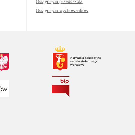
Osiągnięcia przedszkola
Osiągnięcia wychowanków