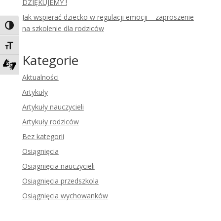
DZIĘKUJEMY !
Jak wspierać dziecko w regulacji emocji – zaproszenie
Toggle High Contrast
na szkolenie dla rodziców
Toggle Font size
Kategorie
Zadzwoń do tłumacza języka migowego
Aktualności
Artykuły
Artykuły nauczycieli
Artykuły rodziców
Bez kategorii
Osiągnięcia
Osiągnięcia nauczycieli
Osiągnięcia przedszkola
Osiągnięcia wychowanków