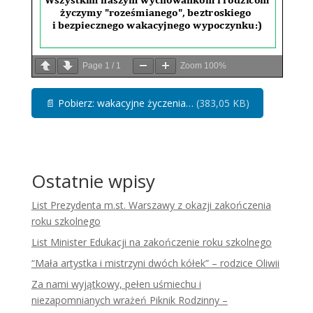
Page
1
/
1
Zoom
100%
📄
Pobierz: wakacyjne życzenia…
(383,05 KB)
Ostatnie wpisy
List Prezydenta m.st. Warszawy z okazji zakończenia
roku szkolnego
List Minister Edukacji na zakończenie roku szkolnego
“Mała artystka i mistrzyni dwóch kółek” – rodzice Oliwii
Za nami wyjątkowy, pełen uśmiechu i
niezapomnianych wrażeń Piknik Rodzinny –