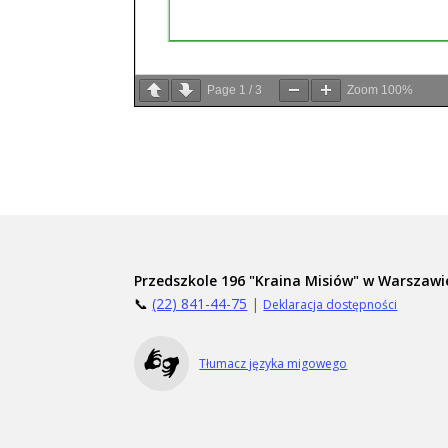
Page
1
/
3
Zoom
100%
Przedszkole 196 "Kraina Misiów" w Warszawi
📞
(22) 841-44-75
|
Deklaracja dostępności
Tłumacz języka migowego