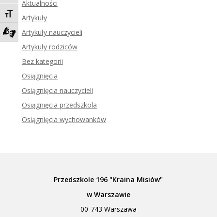
Aktualności
Toggle Font size
Artykuły
Artykuły nauczycieli
Zadzwoń do tłumacza języka migowego
Artykuły rodziców
Bez kategorii
Osiągnięcia
Osiągnięcia nauczycieli
Osiągnięcia przedszkola
Osiągnięcia wychowanków
Przedszkole 196 "Kraina Misiów"
w Warszawie
00-743 Warszawa