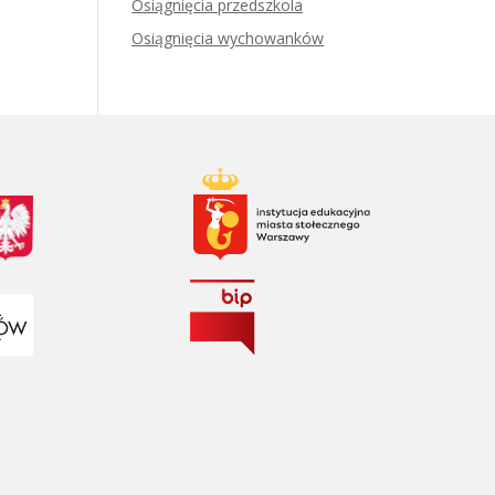
Osiągnięcia przedszkola
Osiągnięcia wychowanków