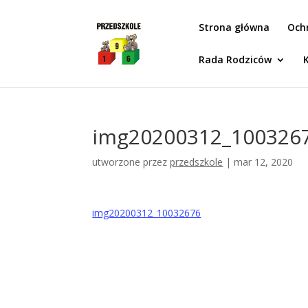
Idż do zawartości
Strona główna
Och
Rada Rodziców
img20200312_100326
utworzone przez
przedszkole
|
mar 12, 2020
img20200312_10032676