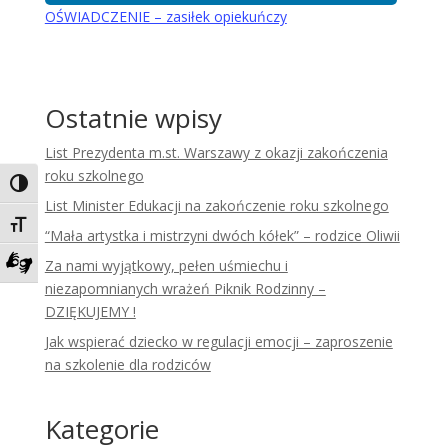
OŚWIADCZENIE – zasiłek opiekuńczy
Ostatnie wpisy
List Prezydenta m.st. Warszawy z okazji zakończenia
roku szkolnego
Toggle High Contrast
List Minister Edukacji na zakończenie roku szkolnego
Toggle Font size
“Mała artystka i mistrzyni dwóch kółek” – rodzice Oliwii
Za nami wyjątkowy, pełen uśmiechu i
Zadzwoń do tłumacza języka migowego
niezapomnianych wrażeń Piknik Rodzinny –
DZIĘKUJEMY !
Jak wspierać dziecko w regulacji emocji – zaproszenie
na szkolenie dla rodziców
Kategorie