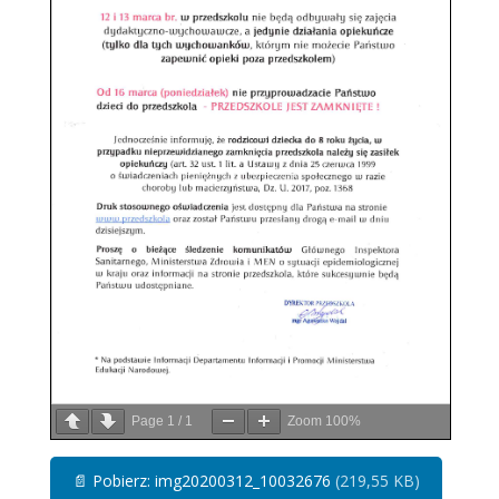
Page
1
/
1
Zoom
100%
📄
Pobierz: img20200312_10032676
(219,55 KB)