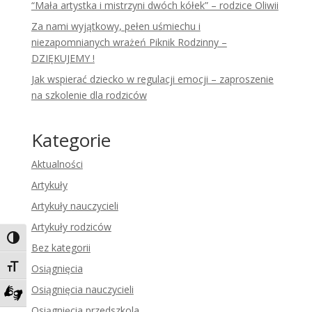
“Mała artystka i mistrzyni dwóch kółek” – rodzice Oliwii
Za nami wyjątkowy, pełen uśmiechu i
niezapomnianych wrażeń Piknik Rodzinny –
DZIĘKUJEMY !
Jak wspierać dziecko w regulacji emocji – zaproszenie
na szkolenie dla rodziców
Kategorie
Aktualności
Artykuły
Artykuły nauczycieli
Artykuły rodziców
Toggle High Contrast
Bez kategorii
Toggle Font size
Osiągnięcia
Osiągnięcia nauczycieli
Zadzwoń do tłumacza języka migowego
Osiągnięcia przedszkola