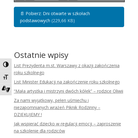
📄
Pobierz: Dni otwarte w szkołach
podstawowych
(229,66 KB)
Ostatnie wpisy
List Prezydenta m.st. Warszawy z okazji zakończenia
Toggle High Contrast
roku szkolnego
Toggle Font size
List Minister Edukacji na zakończenie roku szkolnego
“Mała artystka i mistrzyni dwóch kółek” – rodzice Oliwii
Zadzwoń do tłumacza języka migowego
Za nami wyjątkowy, pełen uśmiechu i
niezapomnianych wrażeń Piknik Rodzinny –
DZIĘKUJEMY !
Jak wspierać dziecko w regulacji emocji – zaproszenie
na szkolenie dla rodziców