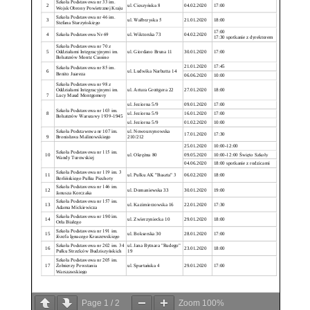
Page
1
/
2
Zoom
100%