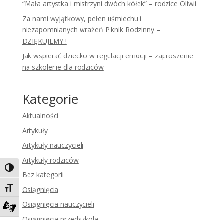
“Mała artystka i mistrzyni dwóch kółek” – rodzice Oliwii
Za nami wyjątkowy, pełen uśmiechu i
niezapomnianych wrażeń Piknik Rodzinny –
DZIĘKUJEMY !
Jak wspierać dziecko w regulacji emocji – zaproszenie
na szkolenie dla rodziców
Kategorie
Aktualności
Artykuły
Artykuły nauczycieli
Artykuły rodziców
Toggle High Contrast
Bez kategorii
Toggle Font size
Osiągnięcia
Osiągnięcia nauczycieli
Zadzwoń do tłumacza języka migowego
Osiągnięcia przedszkola