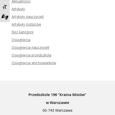
Aktualności
Toggle Font size
Artykuły
Artykuły nauczycieli
Zadzwoń do tłumacza języka migowego
Artykuły rodziców
Bez kategorii
Osiągnięcia
Osiągnięcia nauczycieli
Osiągnięcia przedszkola
Osiągnięcia wychowanków
Przedszkole 196 "Kraina Misiów"
w Warszawie
00-743 Warszawa