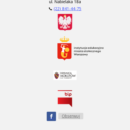
ul. Nabielaka 18a
📞
(22) 841-44-75
Obserwuj