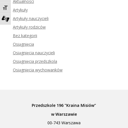
Aktualności
Toggle Font size
Artykuły
Artykuły nauczycieli
Zadzwoń do tłumacza języka migowego
Artykuły rodziców
Bez kategorii
Osiągnięcia
Osiągnięcia nauczycieli
Osiągnięcia przedszkola
Osiągnięcia wychowanków
Przedszkole 196 "Kraina Misiów"
w Warszawie
00-743 Warszawa