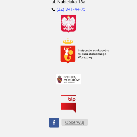
ul. Nabielaka 18a
📞
(22) 841-44-75
Obserwuj