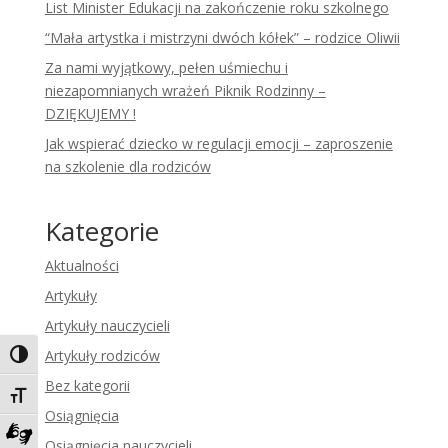
List Minister Edukacji na zakończenie roku szkolnego
“Mała artystka i mistrzyni dwóch kółek” – rodzice Oliwii
Za nami wyjątkowy, pełen uśmiechu i
niezapomnianych wrażeń Piknik Rodzinny –
DZIĘKUJEMY !
Jak wspierać dziecko w regulacji emocji – zaproszenie
na szkolenie dla rodziców
Kategorie
Aktualności
Artykuły
Artykuły nauczycieli
Artykuły rodziców
Toggle High Contrast
Bez kategorii
Toggle Font size
Osiągnięcia
Osiągnięcia nauczycieli