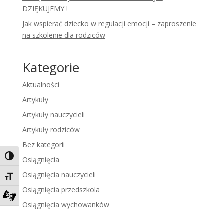
DZIĘKUJEMY !
Jak wspierać dziecko w regulacji emocji – zaproszenie
na szkolenie dla rodziców
Kategorie
Aktualności
Artykuły
Artykuły nauczycieli
Artykuły rodziców
Bez kategorii
Toggle High Contrast
Osiągnięcia
Osiągnięcia nauczycieli
Toggle Font size
Osiągnięcia przedszkola
Osiągnięcia wychowanków
Zadzwoń do tłumacza języka migowego