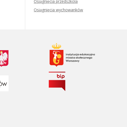
Osiągnięcia przedszkola
Osiągnięcia wychowanków