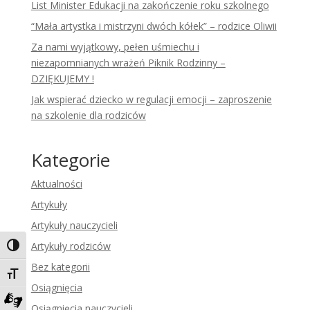
List Minister Edukacji na zakończenie roku szkolnego
“Mała artystka i mistrzyni dwóch kółek” – rodzice Oliwii
Za nami wyjątkowy, pełen uśmiechu i
niezapomnianych wrażeń Piknik Rodzinny –
DZIĘKUJEMY !
Jak wspierać dziecko w regulacji emocji – zaproszenie
na szkolenie dla rodziców
Kategorie
Aktualności
Artykuły
Artykuły nauczycieli
Artykuły rodziców
Toggle High Contrast
Bez kategorii
Toggle Font size
Osiągnięcia
Osiągnięcia nauczycieli