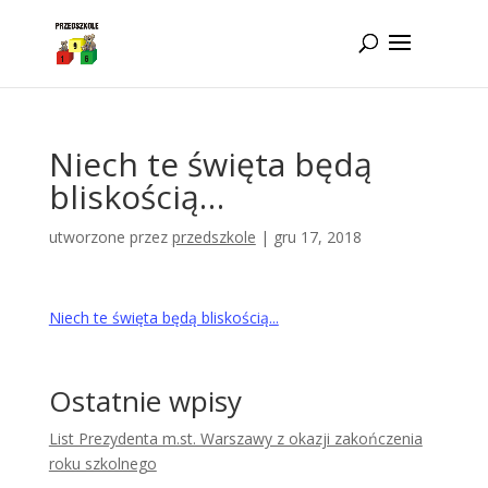
Idż do zawartości
Niech te święta będą
bliskością…
utworzone przez
przedszkole
|
gru 17, 2018
Niech te święta będą bliskością...
Ostatnie wpisy
List Prezydenta m.st. Warszawy z okazji zakończenia
roku szkolnego