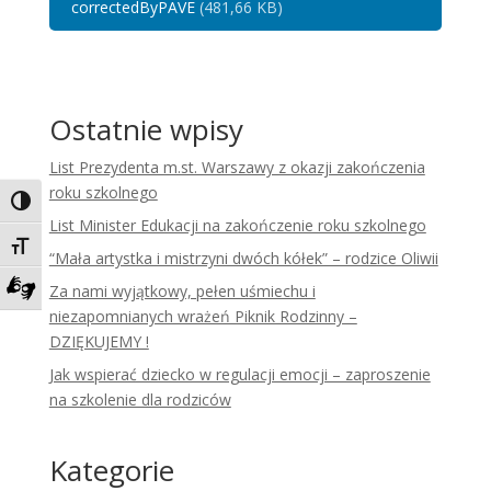
correctedByPAVE
(481,66 KB)
Ostatnie wpisy
List Prezydenta m.st. Warszawy z okazji zakończenia
roku szkolnego
Toggle High Contrast
List Minister Edukacji na zakończenie roku szkolnego
Toggle Font size
“Mała artystka i mistrzyni dwóch kółek” – rodzice Oliwii
Za nami wyjątkowy, pełen uśmiechu i
Zadzwoń do tłumacza języka migowego
niezapomnianych wrażeń Piknik Rodzinny –
DZIĘKUJEMY !
Jak wspierać dziecko w regulacji emocji – zaproszenie
na szkolenie dla rodziców
Kategorie