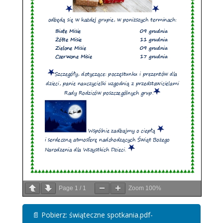
Page
1
/
1
Zoom
100%
📄
Pobierz: świąteczne spotkania.pdf-