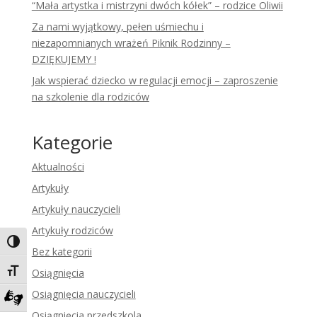
“Mała artystka i mistrzyni dwóch kółek” – rodzice Oliwii
Za nami wyjątkowy, pełen uśmiechu i
niezapomnianych wrażeń Piknik Rodzinny –
DZIĘKUJEMY !
Jak wspierać dziecko w regulacji emocji – zaproszenie
na szkolenie dla rodziców
Kategorie
Aktualności
Artykuły
Artykuły nauczycieli
Artykuły rodziców
Toggle High Contrast
Bez kategorii
Toggle Font size
Osiągnięcia
Osiągnięcia nauczycieli
Zadzwoń do tłumacza języka migowego
Osiągnięcia przedszkola