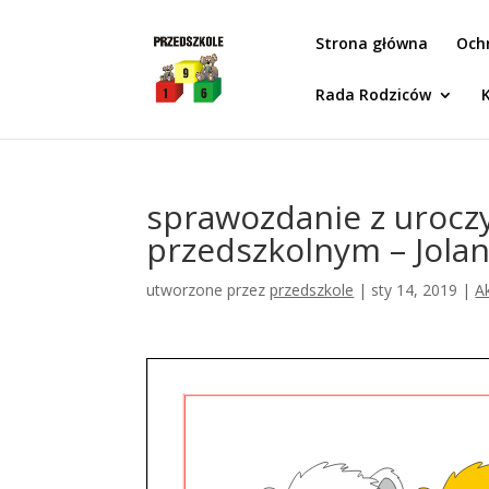
Idż do zawartości
Strona główna
Och
Rada Rodziców
sprawozdanie z urocz
przedszkolnym – Jolan
utworzone przez
przedszkole
|
sty 14, 2019
|
A