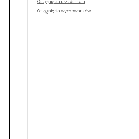
Osiągnięcia przedszkola
Osiągnięcia wychowanków