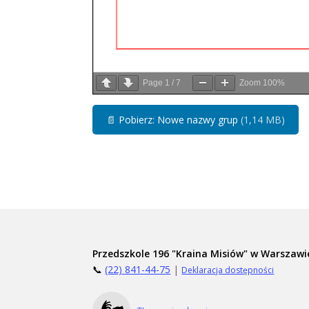
Page
1
/
7
Zoom
100%
📄
Pobierz: Nowe nazwy grup
(1,14 MB)
Przedszkole 196 "Kraina Misiów" w Warszawi
📞
(22) 841-44-75
|
Deklaracja dostępności