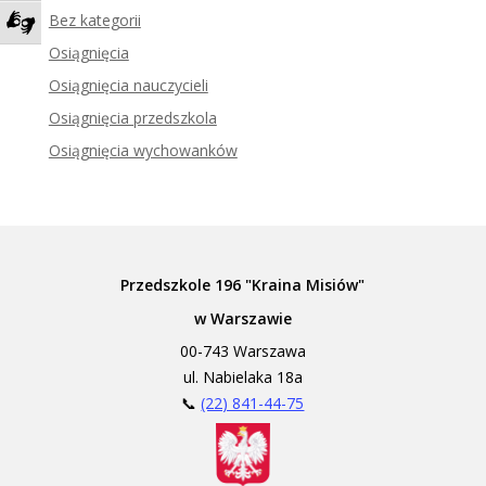
Bez kategorii
Zadzwoń do tłumacza języka migowego
Osiągnięcia
Osiągnięcia nauczycieli
Osiągnięcia przedszkola
Osiągnięcia wychowanków
Przedszkole 196 "Kraina Misiów"
w Warszawie
00-743 Warszawa
ul. Nabielaka 18a
📞
(22) 841-44-75