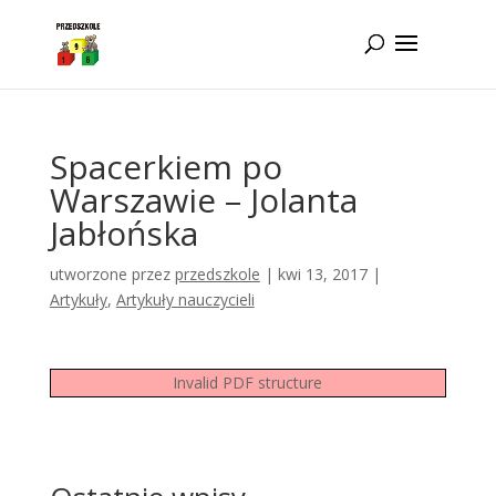
Idż do zawartości
Spacerkiem po
Warszawie – Jolanta
Jabłońska
utworzone przez
przedszkole
|
kwi 13, 2017
|
Artykuły
,
Artykuły nauczycieli
Invalid PDF structure