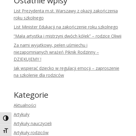
Ostatnie wpisy
List Prezydenta m.st. Warszawy z okazji zakończenia
roku szkolnego
List Minister Edukacji na zakończenie roku szkolnego
“Mała artystka i mistrzyni dwóch kółek” – rodzice Oliwii
Za nami wyjątkowy, pełen uśmiechu i
niezapomnianych wrażeń Piknik Rodzinny –
DZIĘKUJEMY !
Jak wspierać dziecko w regulacji emocji – zaproszenie
na szkolenie dla rodziców
Kategorie
Aktualności
Artykuły
Toggle High Contrast
Artykuły nauczycieli
Toggle Font size
Artykuły rodziców