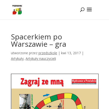
Idż do zawartości
Spacerkiem po
Warszawie – gra
utworzone przez
przedszkole
|
kwi 13, 2017
|
Artykuły
,
Artykuły nauczycieli