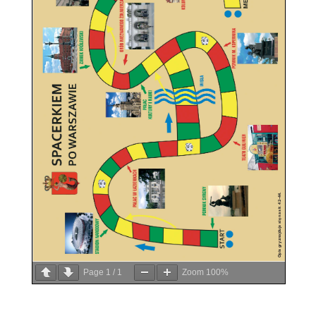
Page
1
/
1
Zoom
100%