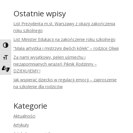
Ostatnie wpisy
List Prezydenta m.st. Warszawy z okazji zakończenia
roku szkolnego
List Minister Edukacji na zakończenie roku szkolnego
Toggle High Contrast
“Mała artystka i mistrzyni dwóch kółek” – rodzice Oliwii
Za nami wyjątkowy, pełen uśmiechu i
Toggle Font size
niezapomnianych wrażeń Piknik Rodzinny –
DZIĘKUJEMY !
Zadzwoń do tłumacza języka migowego
Jak wspierać dziecko w regulacji emocji – zaproszenie
na szkolenie dla rodziców
Kategorie
Aktualności
Artykuły