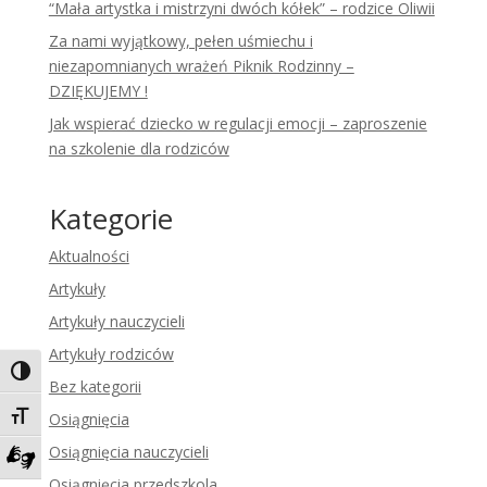
“Mała artystka i mistrzyni dwóch kółek” – rodzice Oliwii
Za nami wyjątkowy, pełen uśmiechu i
niezapomnianych wrażeń Piknik Rodzinny –
DZIĘKUJEMY !
Jak wspierać dziecko w regulacji emocji – zaproszenie
na szkolenie dla rodziców
Kategorie
Aktualności
Artykuły
Artykuły nauczycieli
Artykuły rodziców
Toggle High Contrast
Bez kategorii
Toggle Font size
Osiągnięcia
Osiągnięcia nauczycieli
Zadzwoń do tłumacza języka migowego
Osiągnięcia przedszkola