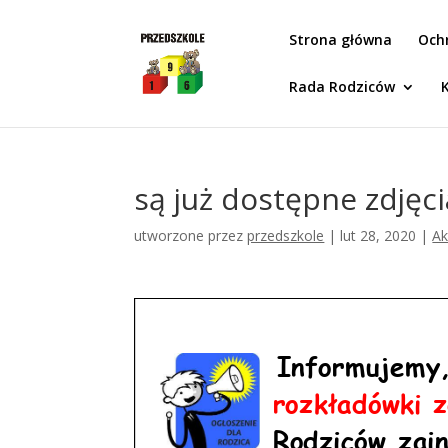
Idż do zawartości
Strona główna
Och
Rada Rodziców
są już dostępne zdj
utworzone przez
przedszkole
|
lut 28, 2020
|
Ak