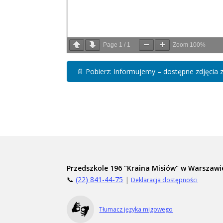
Page
1
/
1
Zoom
100%
📄
Pobierz: Informujemy – dostępne zdję
Przedszkole 196 "Kraina Misiów" w Warszawi
📞
(22) 841-44-75
|
Deklaracja dostępności
Tłumacz języka migowego