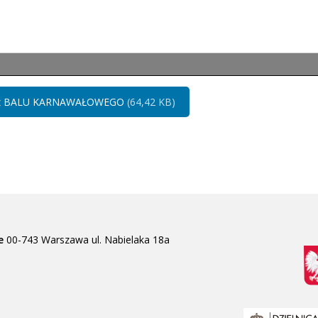
cia z BALU KARNAWAŁOWEGO
(64,42 KB)
e
00-743 Warszawa
ul. Nabielaka 18a