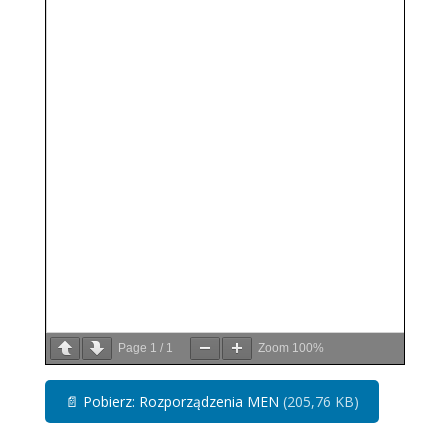
Page
1
/
1
Zoom
100%
📄
Pobierz: Rozporządzenia MEN
(205,76 KB)