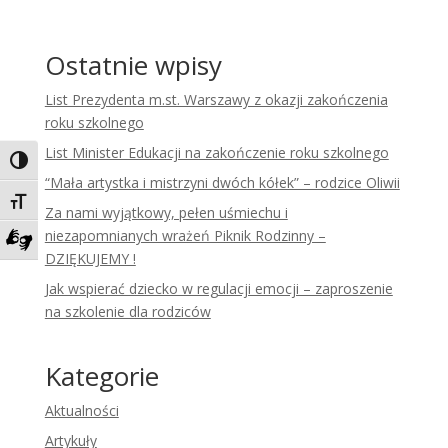
Ostatnie wpisy
List Prezydenta m.st. Warszawy z okazji zakończenia
roku szkolnego
List Minister Edukacji na zakończenie roku szkolnego
Toggle High Contrast
“Mała artystka i mistrzyni dwóch kółek” – rodzice Oliwii
Toggle Font size
Za nami wyjątkowy, pełen uśmiechu i
niezapomnianych wrażeń Piknik Rodzinny –
DZIĘKUJEMY !
Zadzwoń do tłumacza języka migowego
Jak wspierać dziecko w regulacji emocji – zaproszenie
na szkolenie dla rodziców
Kategorie
Aktualności
Artykuły