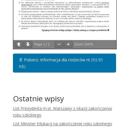
Page
1
/
1
Zoom
100%
📄
Pobierz: Informacja dla rodziców nt
(93,95
KB)
Ostatnie wpisy
List Prezydenta m.st. Warszawy z okazji zakończenia
roku szkolnego
List Minister Edukacji na zakończenie roku szkolnego