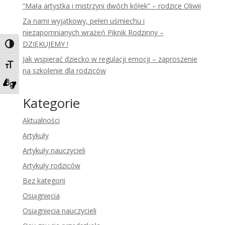
“Mała artystka i mistrzyni dwóch kółek” – rodzice Oliwii
Za nami wyjątkowy, pełen uśmiechu i
niezapomnianych wrażeń Piknik Rodzinny –
DZIĘKUJEMY !
Toggle High Contrast
Jak wspierać dziecko w regulacji emocji – zaproszenie
Toggle Font size
na szkolenie dla rodziców
Zadzwoń do tłumacza języka migowego
Kategorie
Aktualności
Artykuły
Artykuły nauczycieli
Artykuły rodziców
Bez kategorii
Osiągnięcia
Osiągnięcia nauczycieli