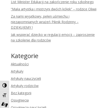
List Minister Edukacji na zakończenie roku szkolnego
“Mała artystka i mistrzyni dwóch kółek” – rodzice Oliwii
Za nami wyjątkowy, pełen uśmiechu i
niezapomnianych wrażeń Piknik Rodzinny –
DZIĘKUJEMY !
Jak wspierać dziecko w regulacji emocji – zaproszenie
na szkolenie dla rodziców
Kategorie
Aktualności
Artykuły
Artykuły nauczycieli
Artykuły rodziców
Toggle High Contrast
Bez kategorii
Toggle Font size
Osiągnięcia
Osiągnięcia nauczycieli