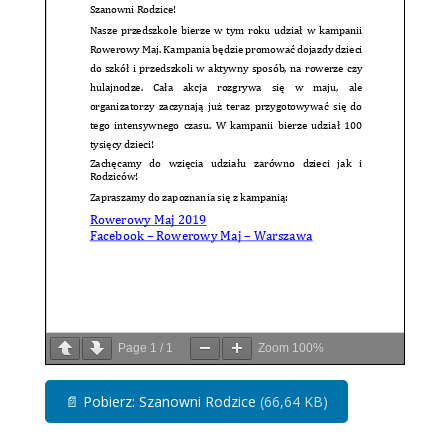
Page
1
/
1
Zoom
100%
📄
Pobierz: Szanowni Rodzice
(66,64 KB)