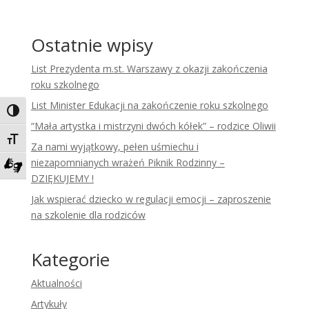
Ostatnie wpisy
List Prezydenta m.st. Warszawy z okazji zakończenia
roku szkolnego
List Minister Edukacji na zakończenie roku szkolnego
Toggle High Contrast
“Mała artystka i mistrzyni dwóch kółek” – rodzice Oliwii
Toggle Font size
Za nami wyjątkowy, pełen uśmiechu i
niezapomnianych wrażeń Piknik Rodzinny –
DZIĘKUJEMY !
Zadzwoń do tłumacza języka migowego
Jak wspierać dziecko w regulacji emocji – zaproszenie
na szkolenie dla rodziców
Kategorie
Aktualności
Artykuły