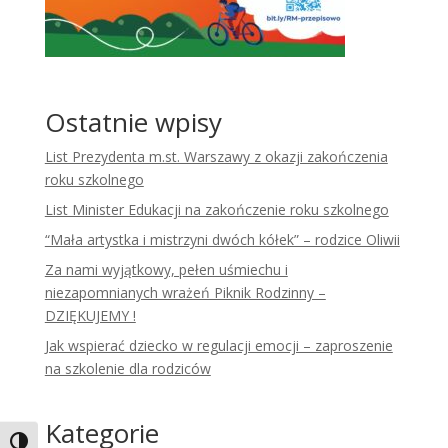
Ostatnie wpisy
List Prezydenta m.st. Warszawy z okazji zakończenia
roku szkolnego
List Minister Edukacji na zakończenie roku szkolnego
“Mała artystka i mistrzyni dwóch kółek” – rodzice Oliwii
Za nami wyjątkowy, pełen uśmiechu i
niezapomnianych wrażeń Piknik Rodzinny –
DZIĘKUJEMY !
Jak wspierać dziecko w regulacji emocji – zaproszenie
na szkolenie dla rodziców
Kategorie
Toggle High Contrast