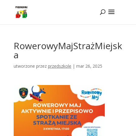
Idż do zawartości
RowerowyMajStrażMiejsk
a
utworzone przez
przedszkole
|
mar 26, 2025