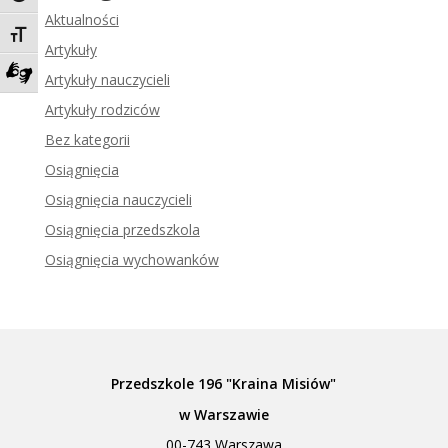
Aktualności
Toggle Font size
Artykuły
Artykuły nauczycieli
Zadzwoń do tłumacza języka migowego
Artykuły rodziców
Bez kategorii
Osiągnięcia
Osiągnięcia nauczycieli
Osiągnięcia przedszkola
Osiągnięcia wychowanków
Przedszkole 196 "Kraina Misiów"
w Warszawie
00-743 Warszawa