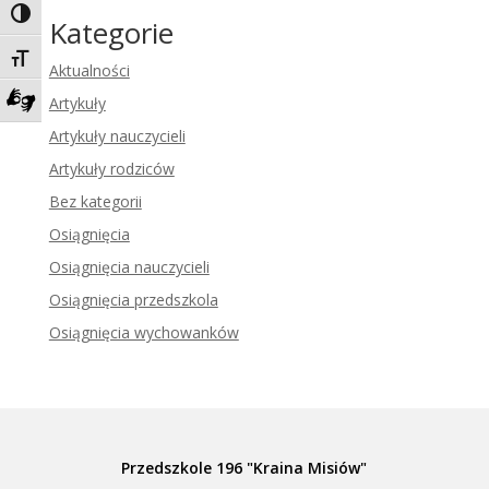
Toggle High Contrast
Kategorie
Toggle Font size
Aktualności
Artykuły
Zadzwoń do tłumacza języka migowego
Artykuły nauczycieli
Artykuły rodziców
Bez kategorii
Osiągnięcia
Osiągnięcia nauczycieli
Osiągnięcia przedszkola
Osiągnięcia wychowanków
Przedszkole 196 "Kraina Misiów"