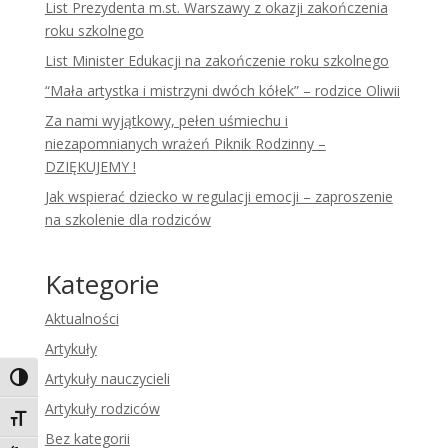
List Prezydenta m.st. Warszawy z okazji zakończenia
roku szkolnego
List Minister Edukacji na zakończenie roku szkolnego
“Mała artystka i mistrzyni dwóch kółek” – rodzice Oliwii
Za nami wyjątkowy, pełen uśmiechu i
niezapomnianych wrażeń Piknik Rodzinny –
DZIĘKUJEMY !
Jak wspierać dziecko w regulacji emocji – zaproszenie
na szkolenie dla rodziców
Kategorie
Aktualności
Artykuły
Artykuły nauczycieli
Toggle High Contrast
Artykuły rodziców
Toggle Font size
Bez kategorii