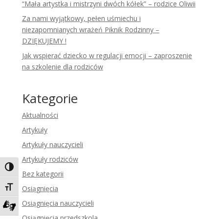
“Mała artystka i mistrzyni dwóch kółek” – rodzice Oliwii
Za nami wyjątkowy, pełen uśmiechu i
niezapomnianych wrażeń Piknik Rodzinny –
DZIĘKUJEMY !
Jak wspierać dziecko w regulacji emocji – zaproszenie
na szkolenie dla rodziców
Kategorie
Aktualności
Artykuły
Artykuły nauczycieli
Artykuły rodziców
Toggle High Contrast
Bez kategorii
Toggle Font size
Osiągnięcia
Osiągnięcia nauczycieli
Zadzwoń do tłumacza języka migowego
Osiągnięcia przedszkola