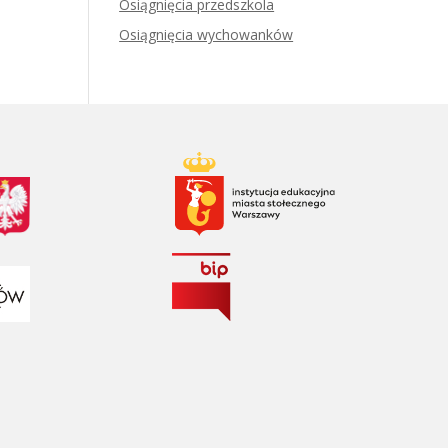
Osiągnięcia przedszkola
Osiągnięcia wychowanków