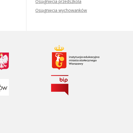
Osiągnięcia przedszkola
Osiągnięcia wychowanków