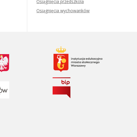
Osiągnięcia przedszkola
Osiągnięcia wychowanków