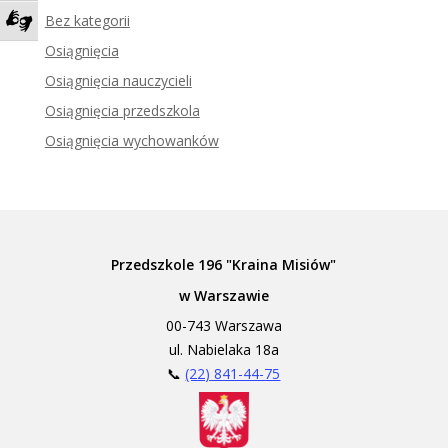
Bez kategorii
Zadzwoń do tłumacza języka migowego
Osiągnięcia
Osiągnięcia nauczycieli
Osiągnięcia przedszkola
Osiągnięcia wychowanków
Przedszkole 196 "Kraina Misiów"
w Warszawie
00-743 Warszawa
ul. Nabielaka 18a
📞
(22) 841-44-75