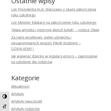
Ostatnie wpisy
List Prezydenta m.st. Warszawy z okazji zakończenia
roku szkolnego
List Minister Edukacji na zakończenie roku szkolnego
“Mała artystka i mistrzyni dwóch kółek” – rodzice Oliwii
Za nami wyjątkowy, pełen uśmiechu i
niezapomnianych wrażeń Piknik Rodzinny –
DZIĘKUJEMY !
Jak wspierać dziecko w regulacji emocji – zaproszenie
na szkolenie dla rodziców
Kategorie
Aktualności
Artykuły
Toggle High Contrast
Artykuły nauczycieli
Toggle Font size
Artykuły rodziców