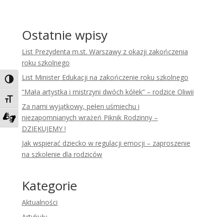
Ostatnie wpisy
List Prezydenta m.st. Warszawy z okazji zakończenia
roku szkolnego
List Minister Edukacji na zakończenie roku szkolnego
Toggle High Contrast
“Mała artystka i mistrzyni dwóch kółek” – rodzice Oliwii
Toggle Font size
Za nami wyjątkowy, pełen uśmiechu i
niezapomnianych wrażeń Piknik Rodzinny –
Zadzwoń do tłumacza języka migowego
DZIĘKUJEMY !
Jak wspierać dziecko w regulacji emocji – zaproszenie
na szkolenie dla rodziców
Kategorie
Aktualności
Artykuły